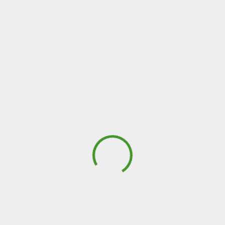
808 912 912( custo partil
PERDA AUDITIVA
A CONSULTA
PREÇOS
SOBRE 
C
O
N
T
A
C
T
O
S